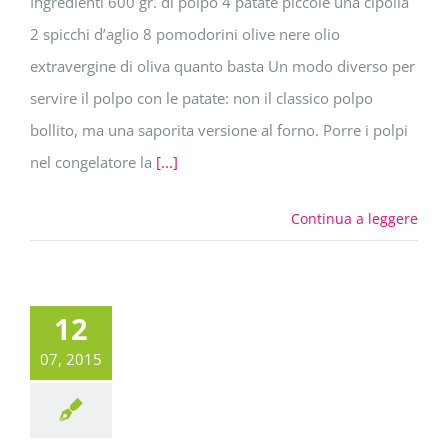
Ingredienti 600 gr. di polpo 4 patate piccole una cipolla
2 spicchi d’aglio 8 pomodorini olive nere olio
extravergine di oliva quanto basta Un modo diverso per
servire il polpo con le patate: non il classico polpo
bollito, ma una saporita versione al forno. Porre i polpi
nel congelatore la
[...]
Continua a leggere
12
07, 2015