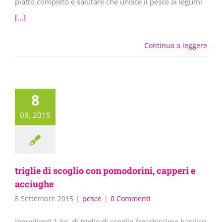
piatto completo e salutare che unisce il pesce ai legumi
[...]
Continua a leggere
8
09, 2015
triglie di scoglio con pomodorini, capperi e
acciughe
8 Settembre 2015
|
pesce
|
0 Commenti
Ingredienti 1 kg. di triglie di scoglio freschissime basilico