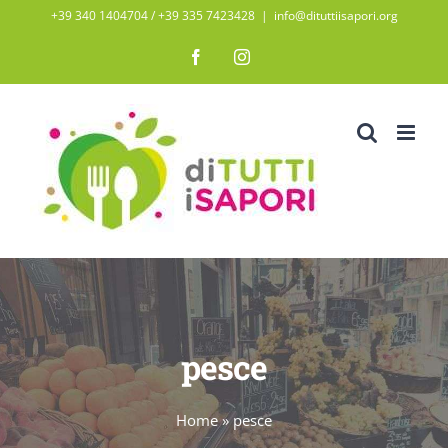
Salta
+39 340 1404704 / ‭+39 335 7423428‬
|
info@dituttiisapori.org
al
Facebook
Instagram
contenuto
pesce
Home
»
pesce