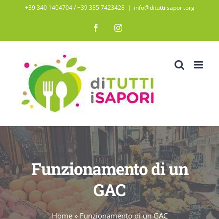
Salta
+39 340 1404704 / ‭+39 335 7423428‬
|
info@dituttiisapori.org
al
Facebook
Instagram
contenuto
Funzionamento di un
GAC
Home
»
Funzionamento di un GAC