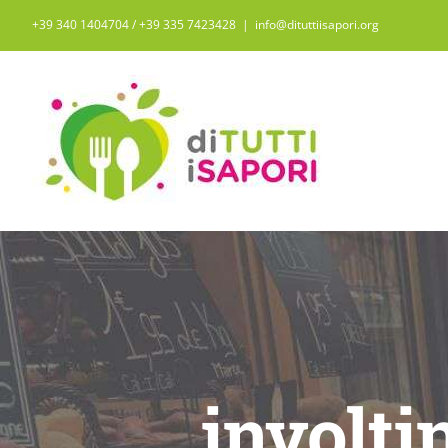
Salta
+39 340 1404704 / ‭+39 335 7423428‬
|
info@dituttiisapori.org
al
contenuto
involti