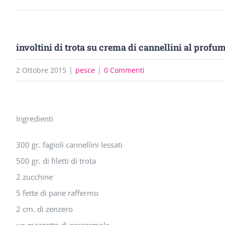
involtini di trota su crema di cannellini al profu
2 Ottobre 2015
|
pesce
|
0 Commenti
Ingrandisci
Ingredienti
immagine
300 gr. fagioli cannellini lessati
500 gr. di filetti di trota
2 zucchine
5 fette di pane raffermo
2 cm. di zenzero