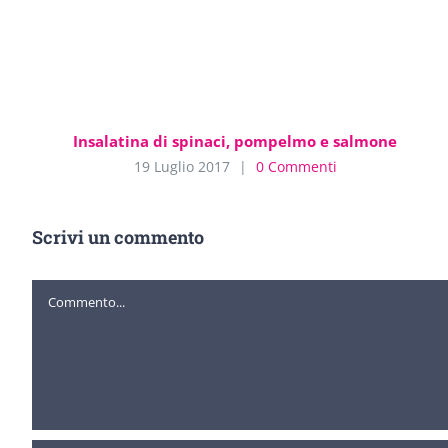
Insalatina di spinaci, pompelmo e salmone
19 Luglio 2017
|
0 Commenti
Scrivi un commento
Commento