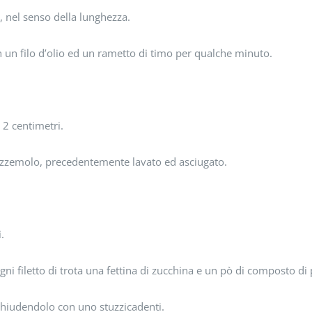
i, nel senso della lunghezza.
n un filo d’olio ed un rametto di timo per qualche minuto.
 2 centimetri.
prezzemolo, precedentemente lavato ed asciugato.
.
ni filetto di trota una fettina di zucchina e un pò di composto di
, chiudendolo con uno stuzzicadenti.