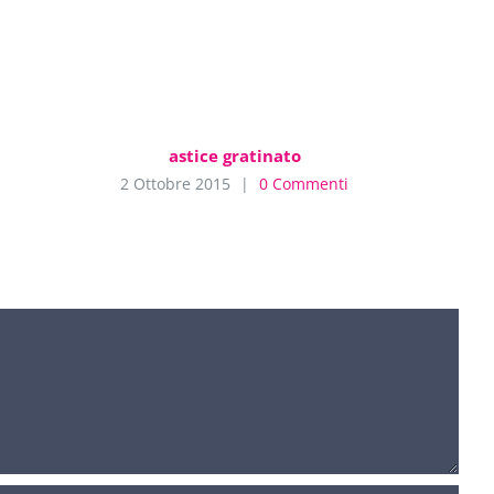
astice gratinato
2 Ottobre 2015
|
0 Commenti