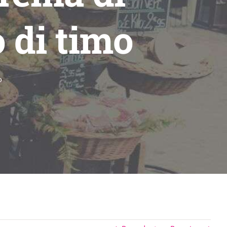
 di timo
o