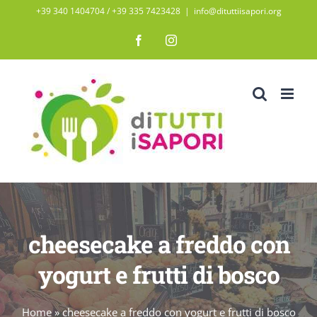
Salta
+39 340 1404704 / ‭+39 335 7423428‬
|
info@dituttiisapori.org
al
Facebook
Instagram
contenuto
cheesecake a freddo con
yogurt e frutti di bosco
Home
»
cheesecake a freddo con yogurt e frutti di bosco