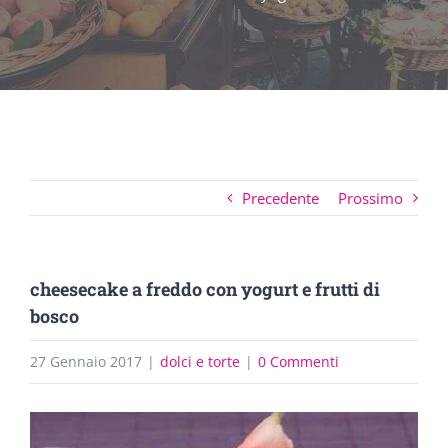
Precedente
Prossimo
cheesecake a freddo con yogurt e frutti di
bosco
27 Gennaio 2017
|
dolci e torte
|
0 Commenti
Ingrandisci