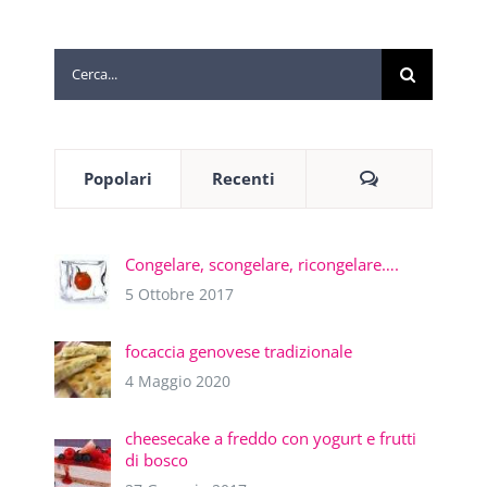
Cerca
per:
Commenti
Popolari
Recenti
Congelare, scongelare, ricongelare….
5 Ottobre 2017
focaccia genovese tradizionale
4 Maggio 2020
cheesecake a freddo con yogurt e frutti
di bosco