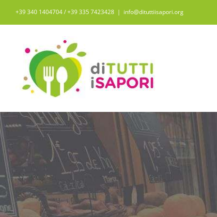
Salta
+39 340 1404704 / ‭+39 335 7423428‬
|
info@dituttiisapori.org
al
contenuto