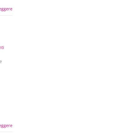
eggere
ti
e
eggere