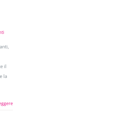
ti
anti,
 il
e la
eggere