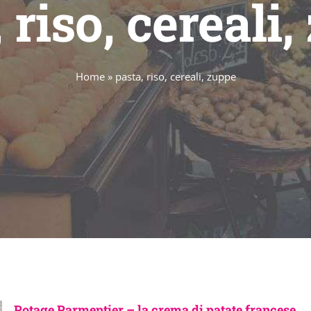
 riso, cereali
Home
»
pasta, riso, cereali, zuppe
Potage Parmentier – la crema di patate francese