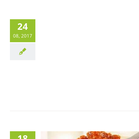
24
08, 2017
18