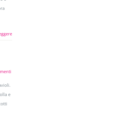
ora
eggere
menti
violi.
olla e
otti