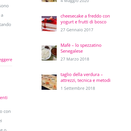
4 Maggio 2020
 sono
 a
cheesecake a freddo con
yogurt e frutti di bosco
ntando
27 Gennaio 2017
Mafè – lo spezzatino
Senegalese
27 Marzo 2018
eggere
taglio della verdura –
attrezzi, tecnica e metodi
1 Settembre 2018
enti
no con
ei
ze o