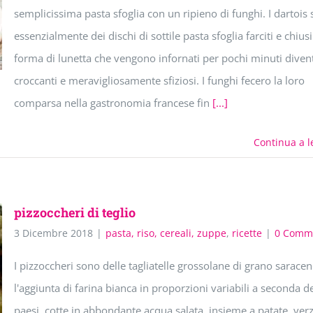
semplicissima pasta sfoglia con un ripieno di funghi. I dartois
essenzialmente dei dischi di sottile pasta sfoglia farciti e chiusi
forma di lunetta che vengono infornati per pochi minuti dive
croccanti e meravigliosamente sfiziosi. I funghi fecero la loro
comparsa nella gastronomia francese fin
[...]
Continua a l
pizzoccheri di teglio
3 Dicembre 2018
|
pasta, riso, cereali, zuppe
,
ricette
|
0 Comm
I pizzoccheri sono delle tagliatelle grossolane di grano sarace
l'aggiunta di farina bianca in proporzioni variabili a seconda d
paesi, cotte in abbondante acqua salata, insieme a patate, ver