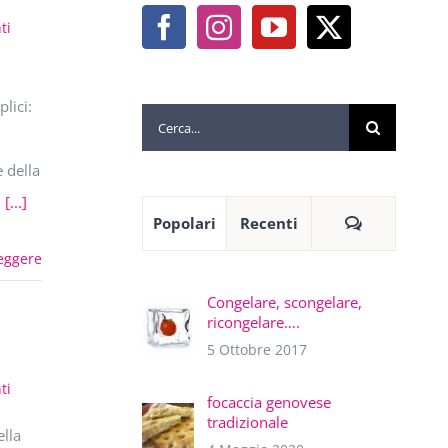
ti
lici:
Cerca
per:
 della
o
[...]
Commenti
Popolari
Recenti
eggere
Congelare, scongelare,
ricongelare….
5 Ottobre 2017
ti
focaccia genovese
tradizionale
lla