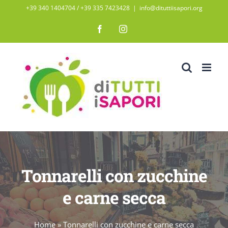
Salta
+39 340 1404704 / ‭+39 335 7423428‬
|
info@dituttiisapori.org
al
Facebook
Instagram
contenuto
Tonnarelli con zucchine
e carne secca
Home
»
Tonnarelli con zucchine e carne secca