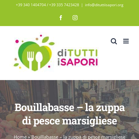
Salta
+39 340 1404704 / ‭+39 335 7423428‬
|
info@dituttiisapori.org
al
Facebook
Instagram
contenuto
Bouillabasse – la zuppa
di pesce marsigliese
Home
»
Bouillabasse – la zuppa di pesce marsigliese