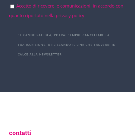
Accetto di ricevere le comunicazioni, in accordo con
quanto riportato nella privacy policy
SE CAMBIERAI IDEA, POTRAI SEMPRE CANCELLARE LA
TUA ISCRIZIONE, UTILIZZANDO IL LINK CHE TROVERAI IN
CALCE ALLA NEWSLETTER.
contatti