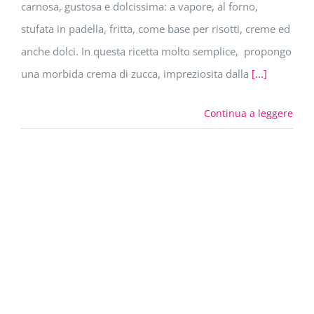
carnosa, gustosa e dolcissima: a vapore, al forno,
stufata in padella, fritta, come base per risotti, creme ed
anche dolci. In questa ricetta molto semplice, propongo
una morbida crema di zucca, impreziosita dalla
[...]
Continua a leggere
20
10, 2017
melanzane alla greca – Melitzanosalata
20 Ottobre 2017
|
antipasti e finger food
|
0 Commenti