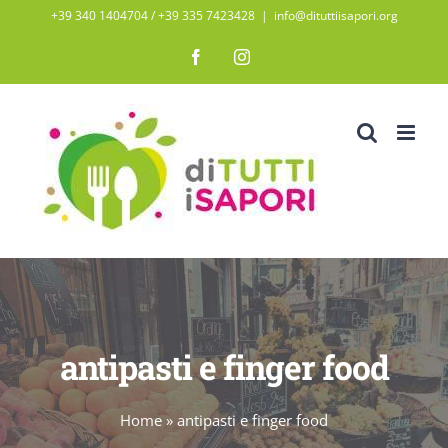
Salta
+39 340 1404704 / ‭+39 335 7423428‬
|
info@dituttiisapori.org
al
Facebook
Instagram
contenuto
antipasti e finger food
Home
»
antipasti e finger food