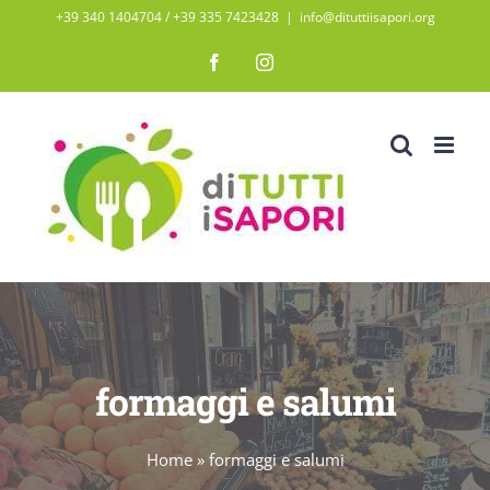
Salta
+39 340 1404704 / ‭+39 335 7423428‬
|
info@dituttiisapori.org
al
Facebook
Instagram
contenuto
formaggi e salumi
Home
»
formaggi e salumi