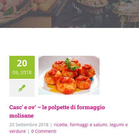
20
09, 2018
Casc’ e ov’ – le polpette di formaggio
molisane
20 Settembre 2018
|
ricette
,
formaggi e salumi
,
legumi e
verdure
|
0 Commenti