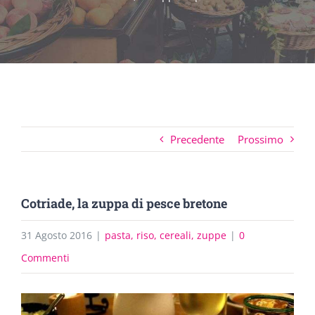
Precedente
Prossimo
Cotriade, la zuppa di pesce bretone
31 Agosto 2016
|
pasta, riso, cereali, zuppe
|
0
Commenti
Ingrandisci