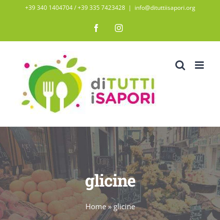
Salta
+39 340 1404704 / ‭+39 335 7423428‬
|
info@dituttiisapori.org
al
Facebook
Instagram
contenuto
glicine
Home
»
glicine