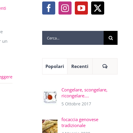
nti
re
Cerca
r un
per:
Commenti
Popolari
Recenti
eggere
Congelare, scongelare,
ricongelare….
5 Ottobre 2017
focaccia genovese
tradizionale