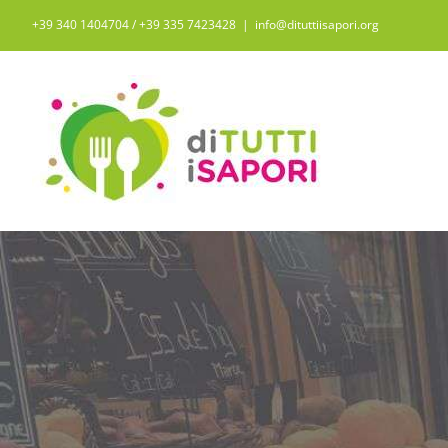
Salta
+39 340 1404704 / ‭+39 335 7423428‬
|
info@dituttiisapori.org
al
contenuto