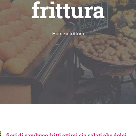
frittura
Home
»
frittura
fiori di sambuco fritti ottimi sia salati che dolci