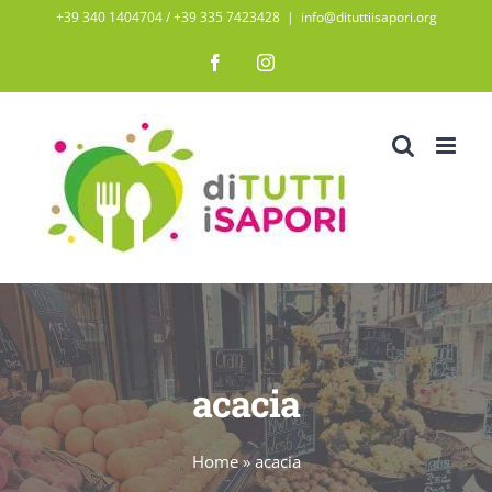
Salta
+39 340 1404704 / ‭+39 335 7423428‬
|
info@dituttiisapori.org
al
Facebook
Instagram
contenuto
acacia
Home
»
acacia