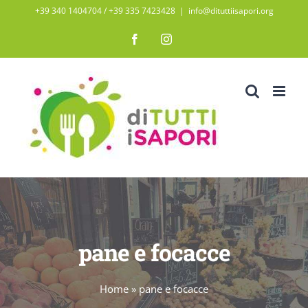
Salta
+39 340 1404704 / ‭+39 335 7423428‬
|
info@dituttiisapori.org
al
Facebook
Instagram
contenuto
pane e focacce
Home
»
pane e focacce