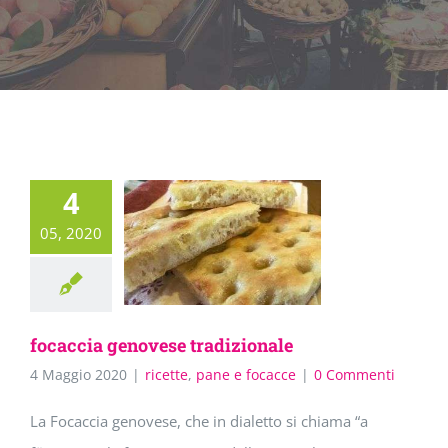
4
05, 2020
focaccia genovese tradizionale
4 Maggio 2020
|
ricette
,
pane e focacce
|
0 Commenti
La Focaccia genovese, che in dialetto si chiama “a