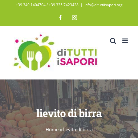
Salta
+39 340 1404704 / ‭+39 335 7423428‬
|
info@dituttiisapori.org
al
Facebook
Instagram
contenuto
lievito di birra
Home
»
lievito di birra