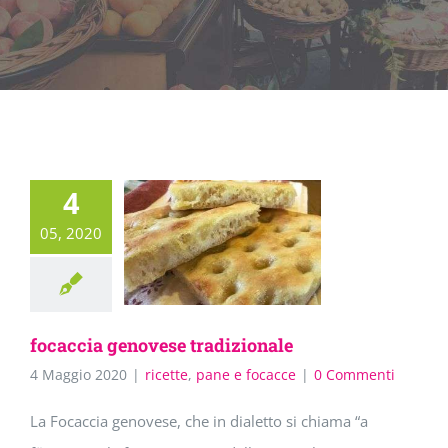
4
05, 2020
focaccia genovese tradizionale
4 Maggio 2020
|
ricette
,
pane e focacce
|
0 Commenti
La Focaccia genovese, che in dialetto si chiama “a