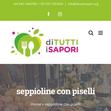
Salta
+39 340 1404704 / ‭+39 335 7423428‬
|
info@dituttiisapori.org
al
Facebook
Instagram
contenuto
seppioline con piselli
Home
»
seppioline con piselli