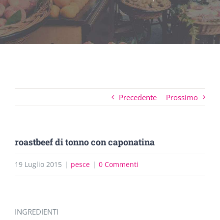
Precedente
Prossimo
roastbeef di tonno con caponatina
19 Luglio 2015
|
pesce
|
0 Commenti
Ingrandisci
INGREDIENTI
immagine