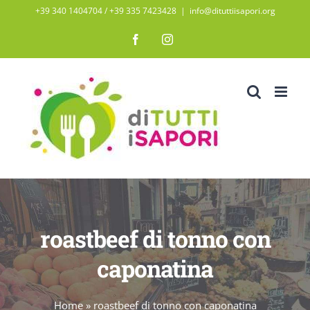
Salta
+39 340 1404704 / ‭+39 335 7423428‬
|
info@dituttiisapori.org
al
Facebook
Instagram
contenuto
roastbeef di tonno con
caponatina
Home
»
roastbeef di tonno con caponatina