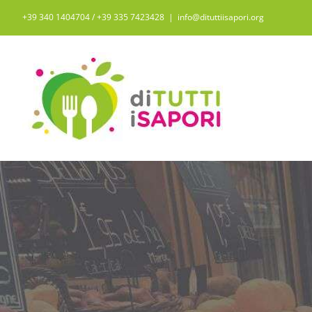
Salta
+39 340 1404704 / ‭+39 335 7423428‬
|
info@dituttiisapori.org
al
contenuto