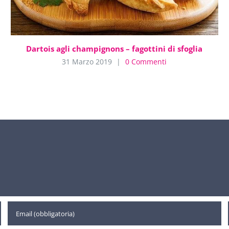
Dartois agli champignons – fagottini di sfoglia
31 Marzo 2019
|
0 Commenti