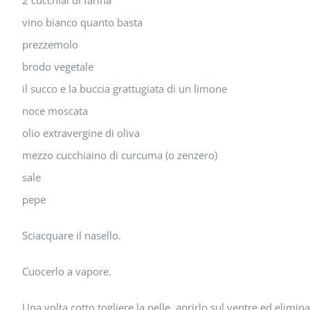
2 cucchiai di farina
vino bianco quanto basta
prezzemolo
brodo vegetale
il succo e la buccia grattugiata di un limone
noce moscata
olio extravergine di oliva
mezzo cucchiaino di curcuma (o zenzero)
sale
pepe
Sciacquare il nasello.
Cuocerlo a vapore.
Una volta cotto togliere la pelle, aprirlo sul ventre ed eliminar