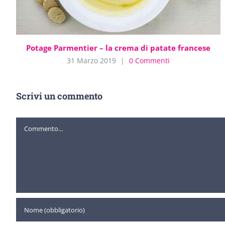
Potage Parmentier – la crema di patate francese
31 Marzo 2019
|
0 Commenti
Scrivi un commento
Commento