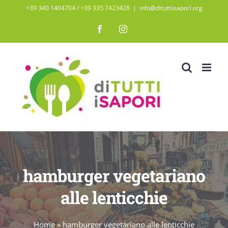
Salta
+39 340 1404704 / ‭+39 335 7423428‬
|
info@dituttiisapori.org
al
Facebook
Instagram
contenuto
hamburger vegetariano
alle lenticchie
Home
»
hamburger vegetariano alle lenticchie