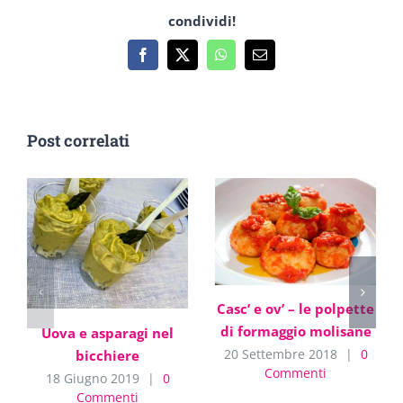
condividi!
Facebook
X
WhatsApp
Email
Post correlati
Casc’ e ov’ – le polpette
di formaggio molisane
Uova e asparagi nel
20 Settembre 2018
|
0
bicchiere
Commenti
18 Giugno 2019
|
0
Commenti