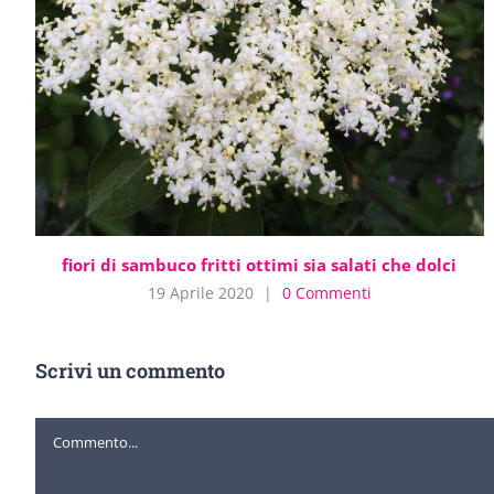
fiori di sambuco fritti ottimi sia salati che dolci
19 Aprile 2020
|
0 Commenti
Scrivi un commento
Commento