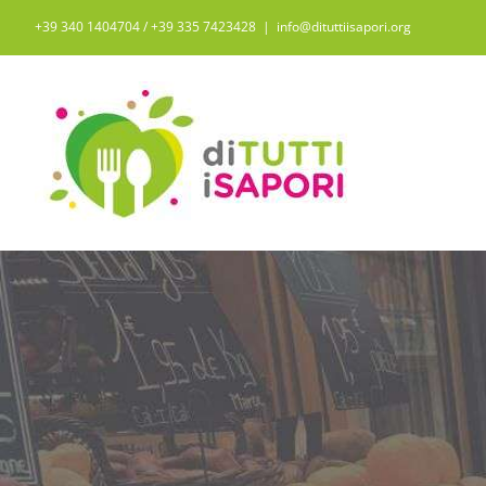
Salta
+39 340 1404704 / ‭+39 335 7423428‬
|
info@dituttiisapori.org
al
contenuto