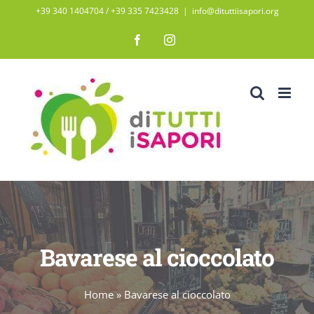
Salta
+39 340 1404704 / ‭+39 335 7423428‬
|
info@dituttiisapori.org
al
Facebook
Instagram
contenuto
Bavarese al cioccolato
Home
»
Bavarese al cioccolato