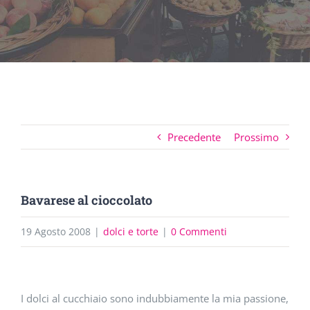
Precedente
Prossimo
Bavarese al cioccolato
19 Agosto 2008
|
dolci e torte
|
0 Commenti
Ingrandisci
I dolci al cucchiaio sono indubbiamente la mia passione,
immagine