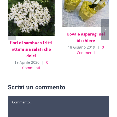
Uova e asparagi nel
bicchiere
fiori di sambuco fritti
18 Giugno 2019
|
0
ottimi sia salati che
Commenti
dolci
19 Aprile 2020
|
0
Commenti
Scrivi un commento
Commento