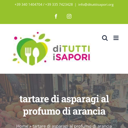
Salta
+39 340 1404704 / ‭+39 335 7423428‬
|
info@dituttiisapori.org
al
Facebook
Instagram
contenuto
tartare di asparagi al
profumo di arancia
Home
»
tartare di asparagi al profumo di arancia