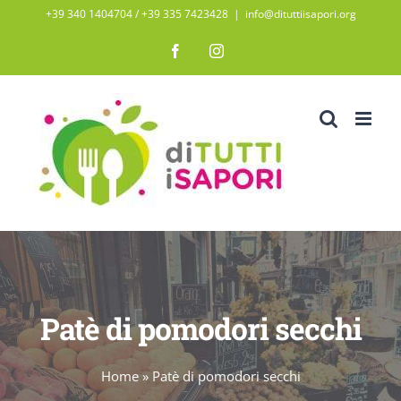
Salta
+39 340 1404704 / ‭+39 335 7423428‬
|
info@dituttiisapori.org
al
Facebook
Instagram
contenuto
Patè di pomodori secchi
Home
»
Patè di pomodori secchi