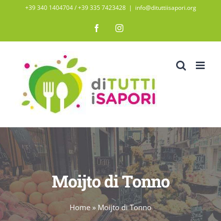
Salta
+39 340 1404704 / ‭+39 335 7423428‬
|
info@dituttiisapori.org
al
Facebook
Instagram
contenuto
Moijto di Tonno
Home
»
Moijto di Tonno