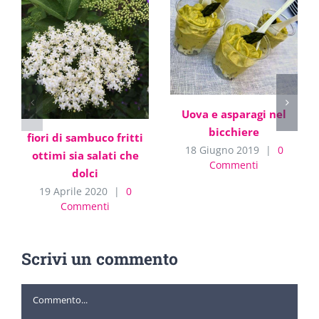
Uova e asparagi nel
bicchiere
fiori di sambuco fritti
18 Giugno 2019
|
0
ottimi sia salati che
Commenti
dolci
19 Aprile 2020
|
0
Commenti
Scrivi un commento
Commento