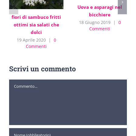
Uova e asparagi nel
bicchiere
fiori di sambuco fritti
18 Giugno 2019
|
0
ottimi sia salati che
Commenti
dolci
19 Aprile 2020
|
0
Commenti
Scrivi un commento
Commento