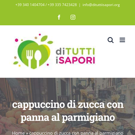
Salta
+39 340 1404704 / ‭+39 335 7423428‬
|
info@dituttiisapori.org
al
Facebook
Instagram
contenuto
cappuccino di zucca con
panna al parmigiano
Home
»
cappuccino di zucca con panna al parmigiano