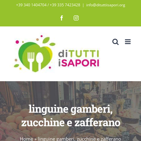
Salta
+39 340 1404704 / ‭+39 335 7423428‬
|
info@dituttiisapori.org
al
Facebook
Instagram
contenuto
linguine gamberi,
zucchine e zafferano
Home
»
linguine gamberi, zucchine e zafferano