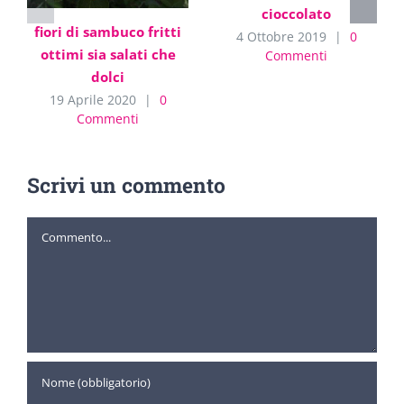
cioccolato
fiori di sambuco fritti
4 Ottobre 2019
|
0
ottimi sia salati che
Commenti
dolci
19 Aprile 2020
|
0
Commenti
Scrivi un commento
Commento