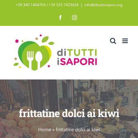
Salta
+39 340 1404704 / ‭+39 335 7423428‬
|
info@dituttiisapori.org
al
Facebook
Instagram
contenuto
frittatine dolci ai kiwi
Home
»
frittatine dolci ai kiwi