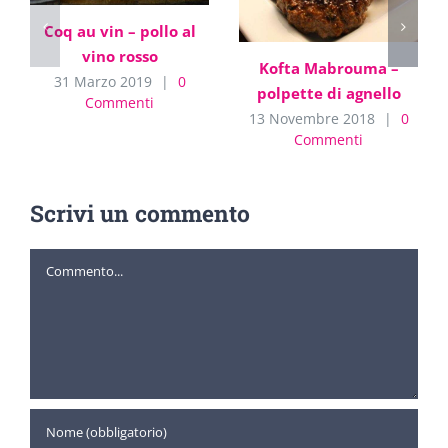
Coq au vin – pollo al
vino rosso
Kofta Mabrouma –
31 Marzo 2019
|
0
polpette di agnello
Commenti
13 Novembre 2018
|
0
Commenti
Scrivi un commento
Commento