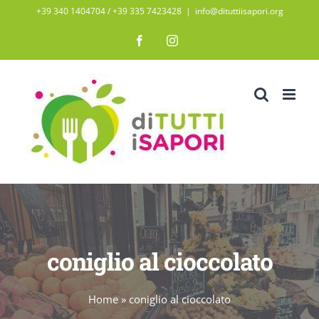
Salta
+39 340 1404704 / ‭+39 335 7423428‬
|
info@dituttiisapori.org
al
Facebook
Instagram
contenuto
coniglio al cioccolato
Home
»
coniglio al cioccolato