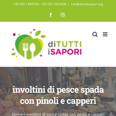
Salta
+39 340 1404704 / ‭+39 335 7423428‬
|
info@dituttiisapori.org
al
Facebook
Instagram
contenuto
involtini di pesce spada
con pinoli e capperi
Home
»
involtini di pesce spada con pinoli e capperi