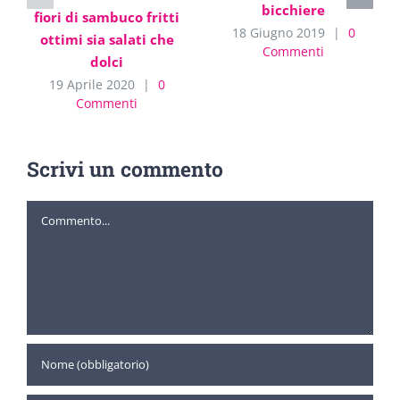
bicchiere
fiori di sambuco fritti
18 Giugno 2019
|
0
ottimi sia salati che
Commenti
dolci
19 Aprile 2020
|
0
Commenti
Scrivi un commento
Commento