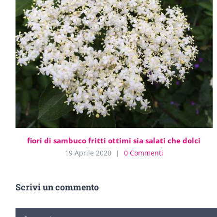
fiori di sambuco fritti ottimi sia salati che dolci
19 Aprile 2020
|
0 Commenti
Scrivi un commento
Commento