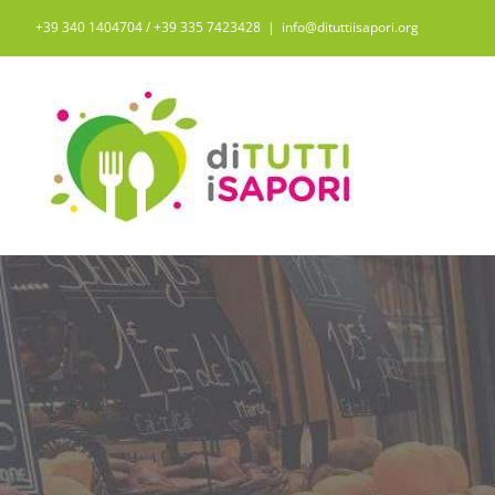
Salta
+39 340 1404704 / ‭+39 335 7423428‬
|
info@dituttiisapori.org
al
contenuto