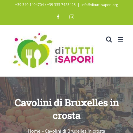
Salta
+39 340 1404704 / ‭+39 335 7423428‬
|
info@dituttiisapori.org
al
Facebook
Instagram
contenuto
Cavolini di Bruxelles in
crosta
Home
»
Cavolini di Bruxelles in crosta