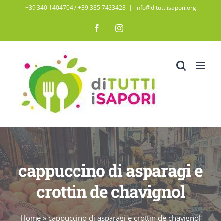
Salta
+39 340 1404704 / ‭+39 335 7423428‬
|
info@dituttiisapori.org
al
Facebook
Instagram
contenuto
cappuccino di asparagi e
crottin de chavignol
Home
»
cappuccino di asparagi e crottin de chavignol