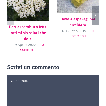
Uova e asparagi nel
bicchiere
fiori di sambuco fritti
18 Giugno 2019
|
0
ottimi sia salati che
Commenti
dolci
19 Aprile 2020
|
0
Commenti
Scrivi un commento
Commento