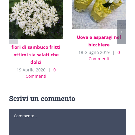
Uova e asparagi nel
bicchiere
fiori di sambuco fritti
18 Giugno 2019
|
0
ottimi sia salati che
Commenti
dolci
19 Aprile 2020
|
0
Commenti
Scrivi un commento
Commento