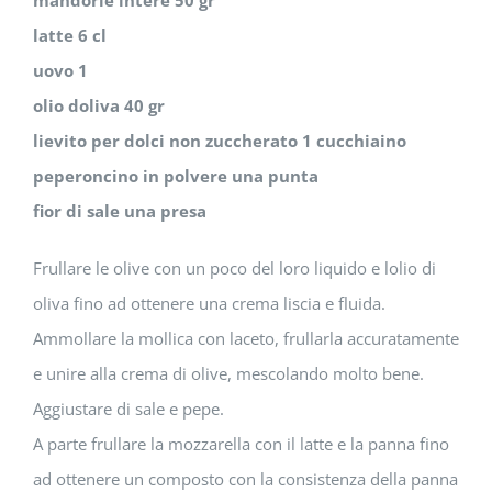
mandorle intere
50 gr
latte
6 cl
uovo
1
olio doliva
40 gr
lievito per dolci non zuccherato
1 cucchiaino
peperoncino in polvere
una punta
fior di sale
una presa
Frullare le olive con un poco del loro liquido e lolio di
oliva fino ad ottenere una crema liscia e fluida.
Ammollare la mollica con laceto, frullarla accuratamente
e unire alla crema di olive, mescolando molto bene.
Aggiustare di sale e pepe.
A parte frullare la mozzarella con il latte e la panna fino
ad ottenere un composto con la consistenza della panna