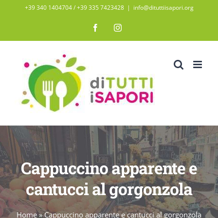
Salta
+39 340 1404704 / ‭+39 335 7423428‬
|
info@dituttiisapori.org
al
Facebook
Instagram
contenuto
Cappuccino apparente e
cantucci al gorgonzola
Home
»
Cappuccino apparente e cantucci al gorgonzola