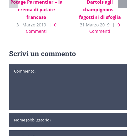
Potage Parmentier – la
Dartois agli
crema di patate
champignons –
francese
fagottini di sfoglia
31 Marzo 2019
|
0
31 Marzo 2019
|
0
Commenti
Commenti
Scrivi un commento
Commento