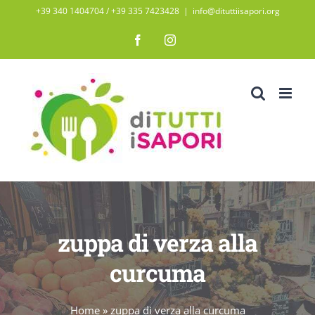
Salta
+39 340 1404704 / ‭+39 335 7423428‬
|
info@dituttiisapori.org
al
Facebook
Instagram
contenuto
zuppa di verza alla
curcuma
Home
»
zuppa di verza alla curcuma