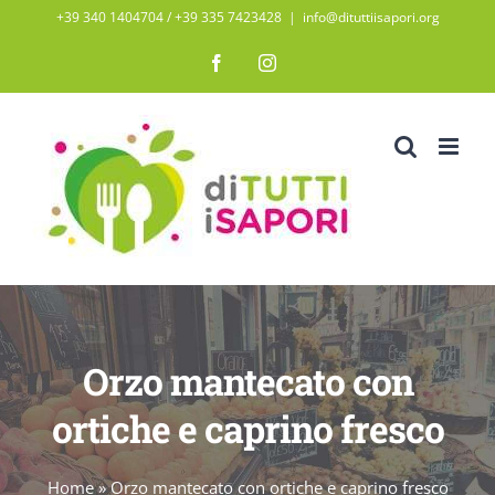
Salta
+39 340 1404704 / ‭+39 335 7423428‬
|
info@dituttiisapori.org
al
Facebook
Instagram
contenuto
Orzo mantecato con
ortiche e caprino fresco
Home
»
Orzo mantecato con ortiche e caprino fresco