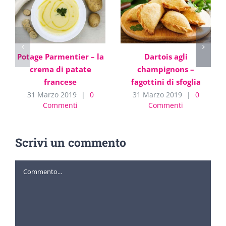
Potage Parmentier – la
Dartois agli
crema di patate
champignons –
francese
fagottini di sfoglia
31 Marzo 2019
|
0
31 Marzo 2019
|
0
Commenti
Commenti
Scrivi un commento
Commento