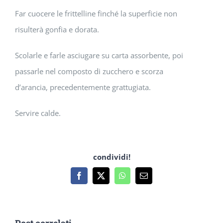
Far cuocere le frittelline finché la superficie non
risulterà gonfia e dorata.
Scolarle e farle asciugare su carta assorbente, poi
passarle nel composto di zucchero e scorza
d’arancia, precedentemente grattugiata.
Servire calde.
condividi!
Facebook
X
WhatsApp
Email
Post correlati