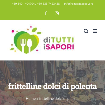
Salta
+39 340 1404704 / ‭+39 335 7423428‬
|
info@dituttiisapori.org
al
Facebook
Instagram
contenuto
frittelline dolci di polenta
Home
»
frittelline dolci di polenta