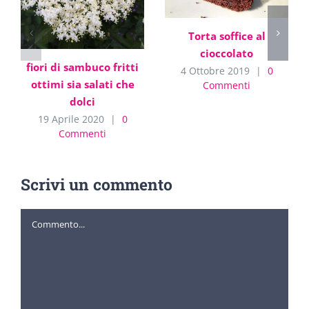
Torta soffice al
cioccolato
fiori di sambuco fritti
4 Ottobre 2019
|
0
ottimi sia salati che
Commenti
dolci
19 Aprile 2020
|
0
Commenti
Scrivi un commento
Commento