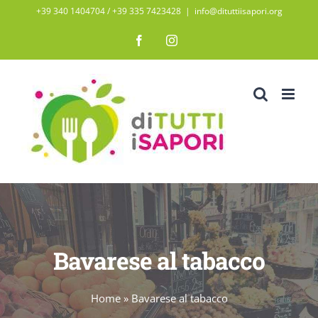
Salta
+39 340 1404704 / ‭+39 335 7423428‬
|
info@dituttiisapori.org
al
Facebook
Instagram
contenuto
Bavarese al tabacco
Home
»
Bavarese al tabacco