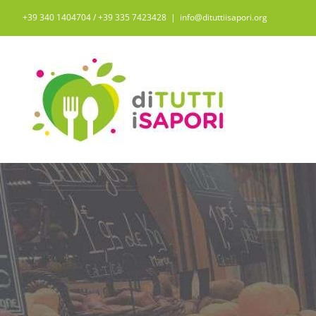
Salta
+39 340 1404704 / ‭+39 335 7423428‬
|
info@dituttiisapori.org
al
contenuto