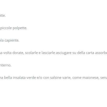
tte.
piccole polpette.
ola capiente.
a volta dorate, scolarle e lasciarle asciugare su della carta assorb
interno.
a bella insalata verde e/o con salsine varie, come maionese, sen