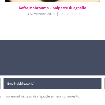
Kofta Mabrouma – polpette di agnello
13 Novembre 2018
|
0 Commenti
imi via email in caso di risposte al mio commento.