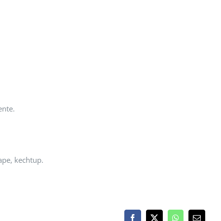
ente.
ape, kechtup.