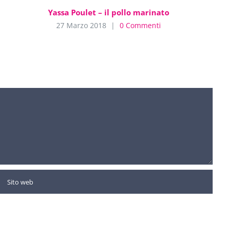
Yassa Poulet – il pollo marinato
27 Marzo 2018
|
0 Commenti