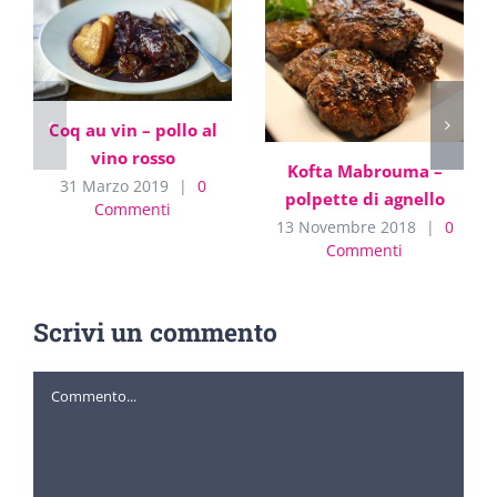
Coq au vin – pollo al
vino rosso
Kofta Mabrouma –
31 Marzo 2019
|
0
polpette di agnello
Commenti
13 Novembre 2018
|
0
Commenti
Scrivi un commento
Commento