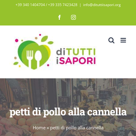
Salta
+39 340 1404704 / ‭+39 335 7423428‬
|
info@dituttiisapori.org
al
Facebook
Instagram
contenuto
petti di pollo alla cannella
Home
»
petti di pollo alla cannella