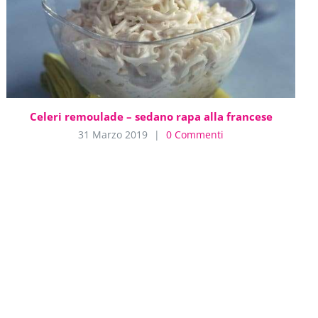
Celeri remoulade – sedano rapa alla francese
31 Marzo 2019
|
0 Commenti