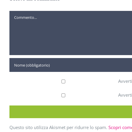
Commento
Avvert
Avvert
Questo sito utilizza Akismet per ridurre lo spam.
Scopri come