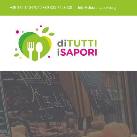
Salta
+39 340 1404704 / ‭+39 335 7423428‬
|
info@dituttiisapori.org
al
contenuto