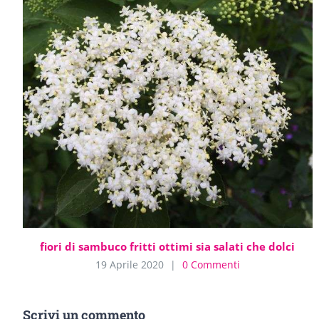
fiori di sambuco fritti ottimi sia salati che dolci
19 Aprile 2020
|
0 Commenti
Scrivi un commento