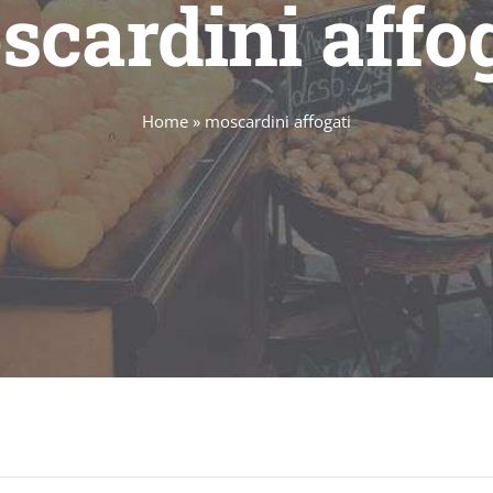
cardini affo
Home
»
moscardini affogati