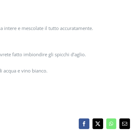
ova intere e mescolate il tutto accuratamente.
vrete fatto imbiondire gli spicchi d’aglio.
di acqua e vino bianco.
Facebook
X
WhatsApp
Email