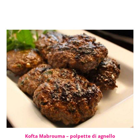
Kofta Mabrouma – polpette di agnello