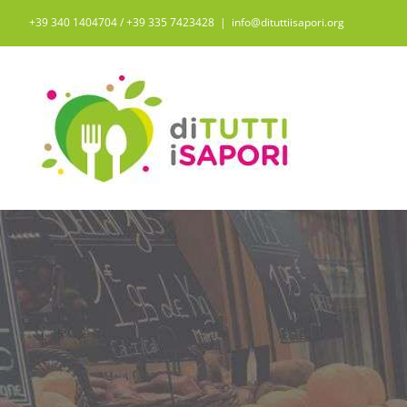
Salta
+39 340 1404704 / ‭+39 335 7423428‬
|
info@dituttiisapori.org
al
contenuto