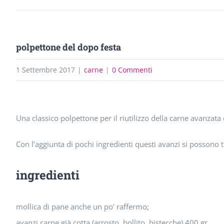
polpettone del dopo festa
1 Settembre 2017
|
carne
|
0 Commenti
Ingrandisci
Una classico polpettone per il riutilizzo della carne avanzata d
immagine
Con l’aggiunta di pochi ingredienti questi avanzi si possono
ingredienti
mollica di pane anche un po’ raffermo;
avanzi carne già cotta (arrosto, bollito, bistecche) 400 gr.