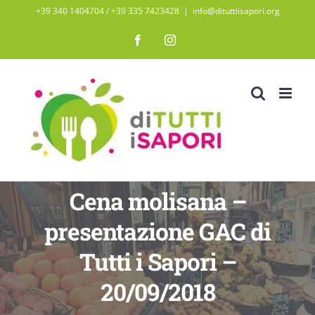
Salta
+39 340 1404704 / ‭+39 335 7423428‬
|
info@dituttiisapori.org
al
Facebook
Instagram
contenuto
Cena molisana –
presentazione GAC di
Tutti i Sapori –
20/09/2018