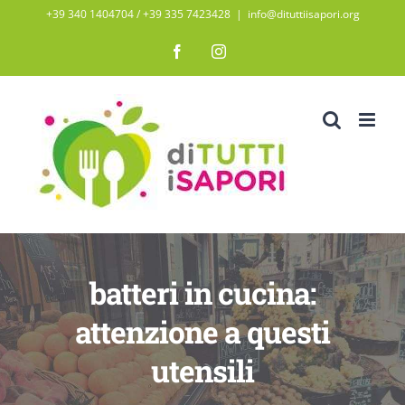
Salta
+39 340 1404704 / ‭+39 335 7423428‬
|
info@dituttiisapori.org
al
Facebook
Instagram
contenuto
batteri in cucina:
attenzione a questi
utensili