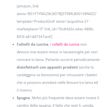
[amazon_link
asins=’B01F7YNG2W,B07BJ5T98R,B001V8N0Z2′
template=’ProductGrid’ store=’acquolina-21′
marketplace=’IT’ link_id=’7bc84d3c-e4ac-488b-
893f-a81dd7347acd’]
Coltelli da cucina.
I
coltelli da cucina
non
devono mai essere messi in lavastoviglie per non
rovinare la lama. Pertanto occorre periodicamente
disinfettarli con appositi prodotti
(anche la
candeggina va benissimo) per rimuovere i batteri
che si possono annidare nelle fessure tra lama ed
il manico.
Spugna
. Molto più frequente deve essere invece il
cambio della spugna. Il fatto che resti lì, umida,