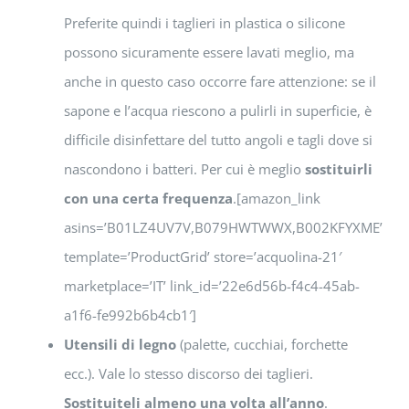
Preferite quindi i taglieri in plastica o silicone
possono sicuramente essere lavati meglio, ma
anche in questo caso occorre fare attenzione: se il
sapone e l’acqua riescono a pulirli in superficie, è
difficile disinfettare del tutto angoli e tagli dove si
nascondono i batteri. Per cui è meglio
sostituirli
con una certa frequenza
.[amazon_link
asins=’B01LZ4UV7V,B079HWTWWX,B002KFYXME’
template=’ProductGrid’ store=’acquolina-21′
marketplace=’IT’ link_id=’22e6d56b-f4c4-45ab-
a1f6-fe992b6b4cb1′]
Utensili di legno
(palette, cucchiai, forchette
ecc.). Vale lo stesso discorso dei taglieri.
Sostituiteli almeno una volta all’anno
.