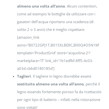
almeno una volta all’anno
. Alcuni contenitori,
come ad esempio le bottiglie da utilizzare con i
gasatori dell’acqua riportano una scadenza (di
solito 2 o 3 anni) che è meglio rispettare.
[amazon_link
asins=’B0722GPJ1T,B015XLBE8C,B00Q4O5N1M’
template=’ProductGrid’ store=’acquolina-21′
marketplace=’IT’ link_id=’1b1edfbf-8ff5-4c03-
a03d-cb6d0180185d’]
Taglieri
. Il tagliere in legno dovrebbe essere
sostituito almeno una volta all’anno
, perchè il
legno essendo fortemente poroso fa da ricettacolo
per ogni tipo di batterio – infatti nella ristorazione
sono vietati!