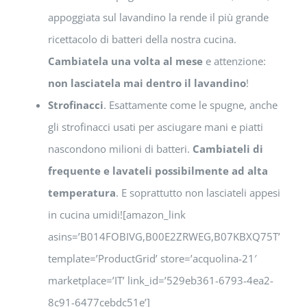
appoggiata sul lavandino la rende il più grande
ricettacolo di batteri della nostra cucina.
Cambiatela una volta al mese
e attenzione:
non lasciatela mai dentro il lavandino
!
Strofinacci
. Esattamente come le spugne, anche
gli strofinacci usati per asciugare mani e piatti
nascondono milioni di batteri.
Cambiateli di
frequente e lavateli possibilmente ad alta
temperatura
. E soprattutto non lasciateli appesi
in cucina umidi![amazon_link
asins=’B014FOBIVG,B00E2ZRWEG,B07KBXQ75T’
template=’ProductGrid’ store=’acquolina-21′
marketplace=’IT’ link_id=’529eb361-6793-4ea2-
8c91-6477cebdc51e’]