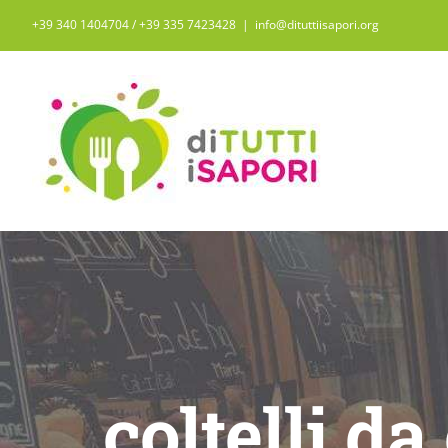
Salta
+39 340 1404704 / ‭+39 335 7423428‬
|
info@dituttiisapori.org
al
contenuto
coltelli da