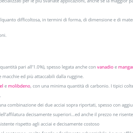
, specializzati per le più svariate applicazioni, anche se la maggio
e alquanto difficoltosa, in termini di forma, di dimensione e di mater
oni.
 quantità pari all’1.0%), spesso legata anche con
vanadio
e
manga
e macchie ed più attaccabili dalla ruggine.
el
e
molibdeno
, con una minima quantità di carbonio. I tipici colt
.
una combinazione dei due acciai sopra riportati, spesso con aggiu
 dell’affilatura decisamente superiori…ed anche il prezzo ne risente
sistente rispetto agli acciai e decisamente costoso