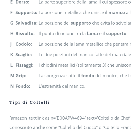
E
Dorso:
La parte superiore della lama il cui spessore 
F
Supporto:
La porzione metallica che unisce il
manico
al
G
Salvadita:
La porzione del
supporto
che evita lo scivola
H
Risvolto:
Il punto di unione tra la
lama
e il
supporto
.
J
Codolo:
La porzione della lama metallica che penetra ne
K
Scaglie:
Le due porzioni del manico fatte del materiale 
L
Fissaggi:
I chiodini metallici (solitamente 3) che unisco
M
Grip:
La sporgenza sotto il
fondo
del manico, che fo
N
Fondo:
L’estremità del manico.
Tipi di Coltelli
[amazon_textlink asin=’B00APW4694′ text=’Coltello da Chef
Conosciuto anche come “Coltello del Cuoco” o “Coltello Franc