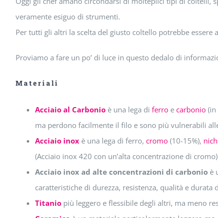
Oggi gli chef amano circondarsi di molteplici tipi di coltelli
veramente esiguo di strumenti.
Per tutti gli altri la scelta del giusto coltello potrebbe esser
Proviamo a fare un po’ di luce in questo dedalo di informazi
Materiali
Acciaio al Carbonio
è una lega di
ferro
e
carbonio
(in
ma perdono facilmente il filo e sono più vulnerabili all
Acciaio inox
è una lega di ferro,
cromo
(10-15%),
nich
(Acciaio inox 420 con un’alta concentrazione di cromo)
Acciaio inox ad alte concentrazioni di carbonio
è 
caratteristiche di durezza, resistenza, qualità e durata
Titanio
più leggero e flessibile degli altri, ma meno re