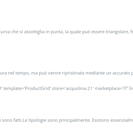
urva che si assottiglia in punta, la quale può essere triangolare, 
atura nel tempo, ma può venire ripristinata mediante un accurato pr
emplate=’ProductGrid’ store=’acquolina-21′ marketplace=’IT’ 
ui sono fatti.Le tipologie sono principalmente. Esistono essenzialm