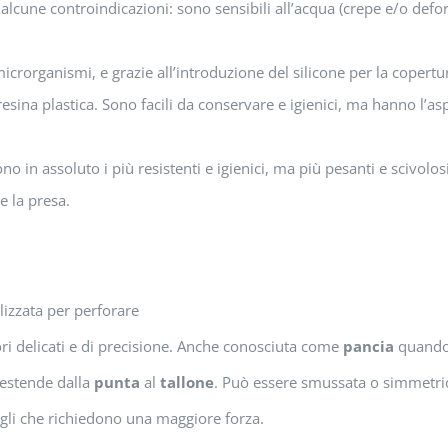
rò alcune controindicazioni: sono sensibili all’acqua (crepe e/o d
crorganismi, e grazie all’introduzione del silicone per la copertu
sina plastica. Sono facili da conservare e igienici, ma hanno l’asp
o in assoluto i più resistenti e igienici, ma più pesanti e scivolos
e la presa.
ilizzata per perforare
vori delicati e di precisione. Anche conosciuta come
pancia
quando 
i estende dalla
punta
al
tallone
. Può essere smussata o simmetri
tagli che richiedono una maggiore forza.