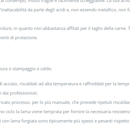
l contempo, molto fragile e facilmente scheggiabile. La sua affilat
 l’inattacabilità da parte degli acidi e, non essendo metallico, non 
rdure, in quanto non abbastanza affilati per il taglio della carne. T
menti di protezione.
tura o stampaggio a caldo.
di acciaio, riscaldati ad alta temperatura e raffreddati per la tempra
i dai professionisti.
tricato processo, per lo più manuale, che prevede ripetuti riscald
imo ciclo la lama viene temprata per fornire la necessaria resist
elli con lama forgiata sono tipicamente più spessi e pesanti rispet