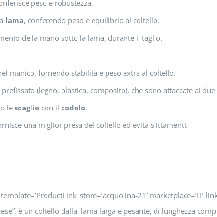
conferisce peso e robustezza.
la
lama
, conferendo peso e equilibrio al coltello.
mento della mano sotto la lama, durante il taglio.
l manico, fornendo stabilità e peso extra al coltello.
prefissato (legno, plastica, composito), che sono attaccate ai due 
no le
scaglie
con il
codolo
.
rnisce una miglior presa del coltello ed evita slittamenti.
’ template=’ProductLink’ store=’acquolina-21′ marketplace=’IT’
ese”, è un coltello dalla lama larga e pesante, di lunghezza compr