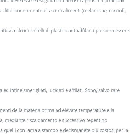
ura deve essere eseguita con utensili appositi. I principali
facilità l’annerimento di alcuni alimenti (melanzane, carciofi,
uttavia alcuni coltelli di plastica autoaffilanti possono essere
 ed infine smerigliati, lucidati e affilati. Sono, salvo rare
amenti della materia prima ad elevate temperature e la
enza, mediante riscaldamento e successivo repentino
to a quelli con lama a stampo e decismanete più costosi per la