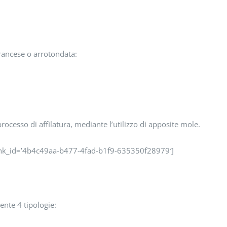
francese o arrotondata:
ocesso di affilatura, mediante l’utilizzo di apposite mole.
link_id=’4b4c49aa-b477-4fad-b1f9-635350f28979′]
ente 4 tipologie: