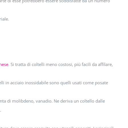
r parte di esse potrebbero essere soddisfatte da un numero
iale.
nese
. Si tratta di coltelli meno costosi, più facili da affilare,
elli in acciaio inossidabile sono quelli usati come posate
nta di molibdeno, vanadio. Ne deriva un coltello dalle
.