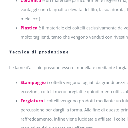
Ceramica
è un materiale particolarmente leggero ma, a
vantaggi sono la qualità elevata del filo, la sua durata,
mele ecc.)
Plastica
è il materiale dei coltelli esclusivamente da ve
molto taglienti, tanto che vengono venduti con rivesti
Tecnica di produzione
Le lame d’acciaio possono essere modellate mediante forgia
Stampaggio
i coltelli vengono tagliati da grandi pezzi 
eccezioni, coltelli meno pregiati e quindi meno utilizzat
Forgiatura
i coltelli vengono prodotti mediante un in
percussione per dargli la forma. Alla fine di questo pr
raffreddamento. Infine viene lucidata e affilata. I colt
manualità delle operazioni effettuate.