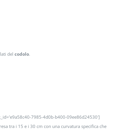
lati del
codolo
.
 link_id=’e9a58c40-7985-4d0b-b400-09ee86d24530′]
esa tra i 15 e i 30 cm con una curvatura specifica che