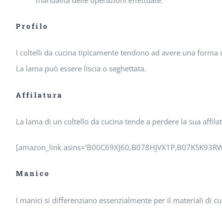
Profilo
I coltelli da cucina tipicamente tendono ad avere una forma c
La lama può essere liscia o seghettata.
Affilatura
La lama di un coltello da cucina tende a perdere la sua affil
[amazon_link asins=’B00C69XJ60,B078HJVX1P,B07KSK93RW’ t
Manico
I manici si differenziano essenzialmente per il materiali di c