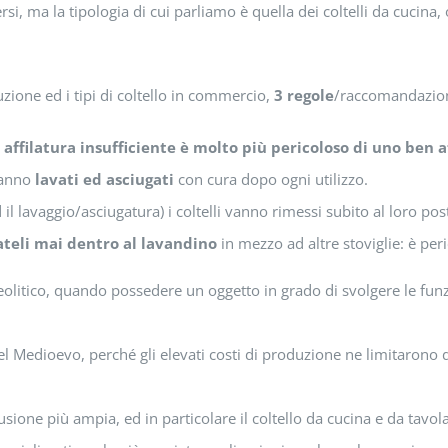
ersi, ma la tipologia di cui parliamo è quella dei coltelli da cucina, 
ruzione ed i tipi di coltello in commercio,
3 regole
/raccomandazioni
 affilatura insufficiente è molto più pericoloso di uno ben af
 vanno
lavati ed asciugati
con cura dopo ogni utilizzo.
d il lavaggio/asciugatura) i coltelli vanno rimessi subito al loro po
ateli mai dentro al lavandino
in mezzo ad altre stoviglie: è peri
aleolitico, quando possedere un oggetto in grado di svolgere le funz
Medioevo, perché gli elevati costi di produzione ne limitarono dec
usione più ampia, ed in particolare il coltello da cucina e da tavol