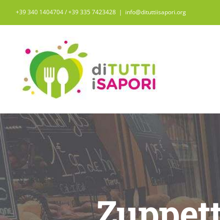
Salta
+39 340 1404704 / ‭+39 335 7423428‬
|
info@dituttiisapori.org
al
contenuto
Zuppett