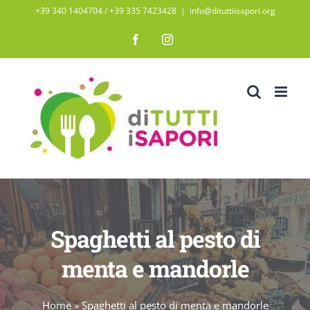
Salta
+39 340 1404704 / ‭+39 335 7423428‬
|
info@dituttiisapori.org
al
Facebook
Instagram
contenuto
Spaghetti al pesto di
menta e mandorle
Home
»
Spaghetti al pesto di menta e mandorle