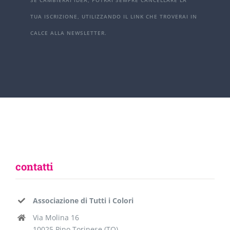
SE CAMBIERAI IDEA, POTRAI SEMPRE CANCELLARE LA
TUA ISCRIZIONE, UTILIZZANDO IL LINK CHE TROVERAI IN
CALCE ALLA NEWSLETTER.
contatti
Associazione di Tutti i Colori
Via Molina 16
10025 Pino Torinese (TO)