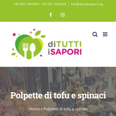
Salta
+39 340 1404704 / ‭+39 335 7423428‬
|
info@dituttiisapori.org
al
Facebook
Instagram
contenuto
Polpette di tofu e spinaci
Home
»
Polpette di tofu e spinaci