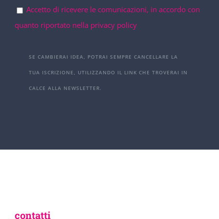
Accetto di ricevere le comunicazioni, in accordo con
quanto riportato nella privacy policy
SE CAMBIERAI IDEA, POTRAI SEMPRE CANCELLARE LA
TUA ISCRIZIONE, UTILIZZANDO IL LINK CHE TROVERAI IN
CALCE ALLA NEWSLETTER.
contatti