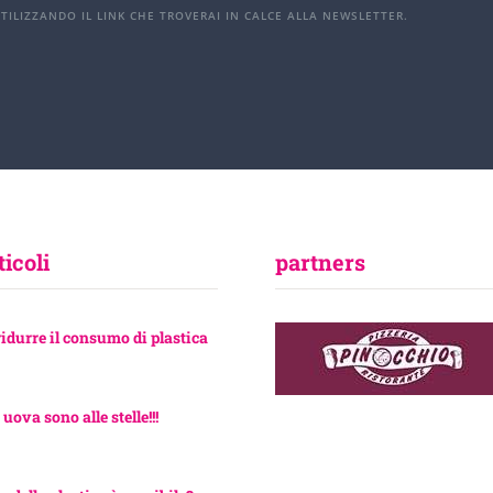
UTILIZZANDO IL LINK CHE TROVERAI IN CALCE ALLA NEWSLETTER.
ticoli
partners
ridurre il consumo di plastica
 uova sono alle stelle!!!