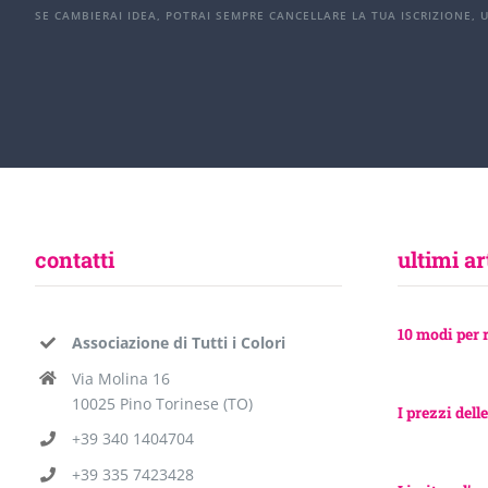
SE CAMBIERAI IDEA, POTRAI SEMPRE CANCELLARE LA TUA ISCRIZIONE, 
contatti
ultimi ar
10 modi per 
Associazione di Tutti i Colori
Via Molina 16
10025 Pino Torinese (TO)
I prezzi delle
+39 340 1404704
+39 335 7423428