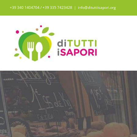
Salta
+39 340 1404704 / ‭+39 335 7423428‬
|
info@dituttiisapori.org
al
contenuto