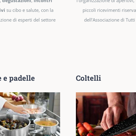
,
degustazioni
,
incontri
l’organizzazione di aperitivi, 
ivi
su cibo e salute, con la
piccoli ricevimenti riservat
zione di esperti del settore
dell’Associazione di Tutti 
 e padelle
Coltelli