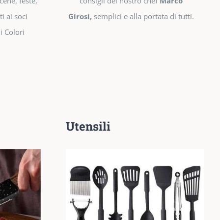
cene, feste,
consigli del nostro chef
Marco
i ai soci
Girosi,
semplici e alla portata di tutti.
i Colori
Utensili