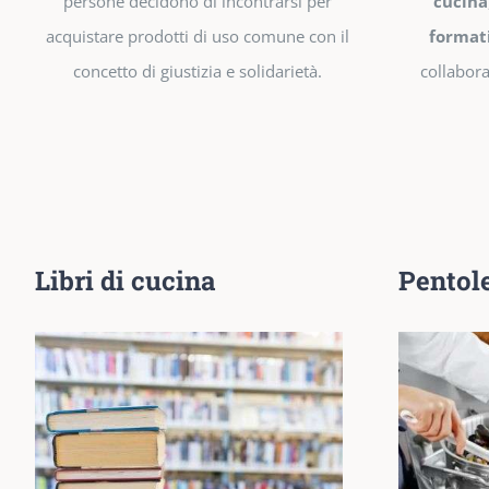
persone decidono di incontrarsi per
cucina
acquistare prodotti di uso comune con il
format
concetto di giustizia e solidarietà.
collabora
Libri di cucina
Pentole