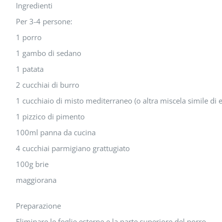
Ingredienti
Per 3-4 persone:
1 porro
1 gambo di sedano
1 patata
2 cucchiai di burro
1 cucchiaio di misto mediterraneo (o altra miscela simile di 
1 pizzico di pimento
100ml panna da cucina
4 cucchiai parmigiano grattugiato
100g brie
maggiorana
Preparazione
Eliminare le foglie esterne e la parte superiore del porro.