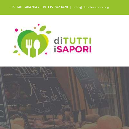
Salta
+39 340 1404704 / ‭+39 335 7423428‬
|
info@dituttiisapori.org
al
contenuto