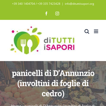
Salta
+39 340 1404704 / ‭+39 335 7423428‬
|
info@dituttiisapori.org
al
Facebook
Instagram
contenuto
panicelli di D’Annunzio
(involtini di foglie di
cedro)
Home
»
panicelli di D’Annunzio (involtini di foglie di